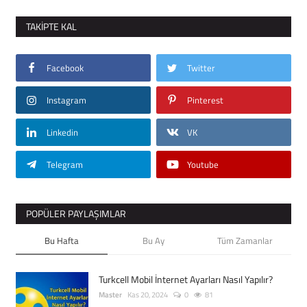
TAKIPTE KAL
Facebook
Twitter
Instagram
Pinterest
Linkedin
VK
Telegram
Youtube
POPÜLER PAYLAŞIMLAR
Bu Hafta
Bu Ay
Tüm Zamanlar
Turkcell Mobil İnternet Ayarları Nasıl Yapılır?
Master
Kas 20, 2024
0
81