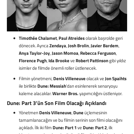
Timothée Chalamet
,
Paul Atreides
olarak başrolde geri
dönecek. Ayrıca
Zendaya
,
Josh Brolin
,
Javier Bardem
,
Anya Taylor-Joy
,
Jason Momoa
,
Rebecca Ferguson
,
Florence Pugh
,
Ida Brooke
ve
Robert Pattinson
gibi yıldız
isimler de filmde önemli roller üstlenecek.
Filmin yönetmeni,
Denis Villeneuve
olacak ve
Jon Spaihts
ile birlikte
Dune: Messiah
'dan esinlenerek senaryoyu
kaleme alacaklar.
Warner Bros.
yapımcılığını üstleniyor.
Dune: Part 3’ün Son Film Olacağı Açıklandı
Yönetmen
Denis Villeneuve
,
Dune
üçlemesinin
tamamlanacağını ve bu filmin serinin son filmi olacağını
açıkladı. İlk iki film
Dune: Part 1
ve
Dune: Part 2
, ilk