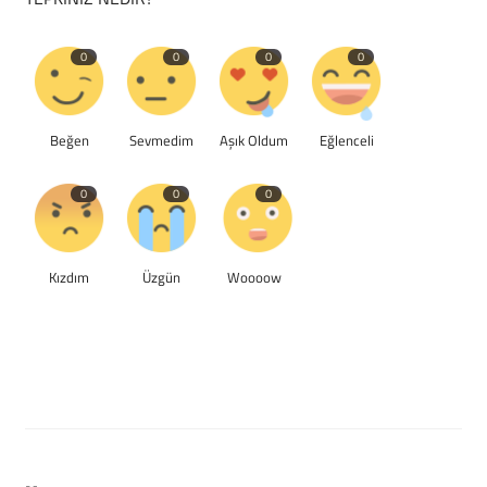
0
0
0
0
Beğen
Sevmedim
Aşık Oldum
Eğlenceli
0
0
0
Kızdım
Üzgün
Woooow