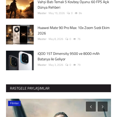
Vahşi Batı Temalı 5 Kovboy Oyunu: 60 FPS Açık
Dünya Rehberi
Master
May 19, 2026
0
84
Huawei Mate 90 Pro Max: 10x Zoom Sızdı Ekim
2026
Master
May 8, 2026
0
76
iQOO 15T Dimensity 9500 ve 8000 mAh
Batarya ile Geliyor
Master
May 3, 2026
0
79
RASTGELE PAYLAŞIMLAR
Oyun
M