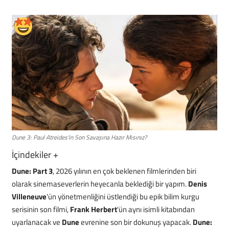
Mobil
Teknoloji
Oyun
Dune 3: Paul Atreides'in Son Savaşına Hazır Mısınız?
İçindekiler
+
Dune: Part 3
, 2026 yılının en çok beklenen filmlerinden biri
olarak sinemaseverlerin heyecanla beklediği bir yapım.
Denis
Villeneuve
'ün yönetmenliğini üstlendiği bu epik bilim kurgu
serisinin son filmi,
Frank Herbert
'ün aynı isimli kitabından
uyarlanacak ve
Dune
evrenine son bir dokunuş yapacak.
Dune: