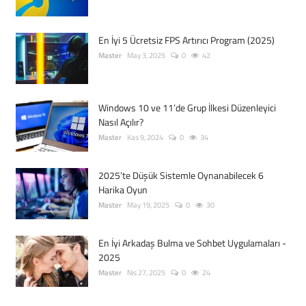
En İyi 5 Ücretsiz FPS Artırıcı Program (2025)
Master
May 3, 2025
0
42
Windows 10 ve 11’de Grup İlkesi Düzenleyici
Nasıl Açılır?
Master
Kas 9, 2024
0
34
2025’te Düşük Sistemle Oynanabilecek 6
Harika Oyun
Master
May 19, 2025
0
30
En İyi Arkadaş Bulma ve Sohbet Uygulamaları -
2025
Master
Nis 27, 2025
0
24