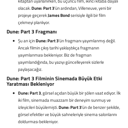
kitaptan uyarlanırken, bu üçüncü film, ikinci kitaba dayalı
olacak.
Dune: Part 3
'ün ardından, Villeneuve, yeni bir
projeye geçerek
James Bond
serisiyle ilgili bir film
çekmeyi planlıyor.
Dune: Part 3 Fragmanı
Şu an için
Dune: Part 3
'ün fragmanı yayımlanmış değil.
Ancak filmin çıkış tarihi yaklaştıkça fragmanın
yayımlanması bekleniyor. Biz de fragman
yayımlandığında, bu yazıyı güncelleyerek sizlerle
paylaşacağız.
Dune: Part 3 Filminin Sinemada Büyük Etki
Yaratması Bekleniyor
Dune: Part 3
, görsel açıdan büyük bir şölen vaat ediyor. İlk
iki film, sinemada muazzam bir deneyim sunmuş ve
izleyicileri büyülemişti.
Dune: Part 3
'ün de benzer şekilde,
görsel efektler ve büyük sahneleriyle sinema salonlarını
doldurması bekleniyor.