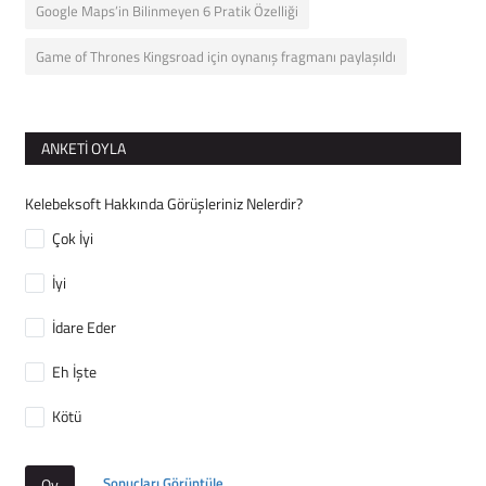
Google Maps’in Bilinmeyen 6 Pratik Özelliği
Game of Thrones Kingsroad için oynanış fragmanı paylaşıldı
ANKETI OYLA
Kelebeksoft Hakkında Görüşleriniz Nelerdir?
Çok İyi
İyi
İdare Eder
Eh İşte
Kötü
Sonuçları Görüntüle
Oy