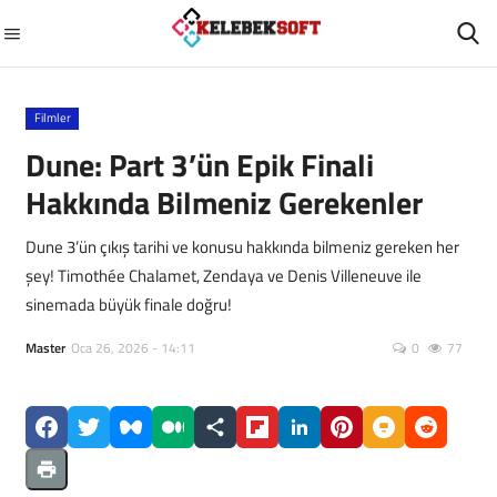
Filmler
GİRİŞ
ÜYEMİZ OL
Dune: Part 3’ün Epik Finali
Hakkında Bilmeniz Gerekenler
Ana Sayfa
Dune 3’ün çıkış tarihi ve konusu hakkında bilmeniz gereken her
Diziler
şey! Timothée Chalamet, Zendaya ve Denis Villeneuve ile
sinemada büyük finale doğru!
GÜNCEL
Master
Oca 26, 2026 - 14:11
0
77
Otomobil
Filmler
Sağlık