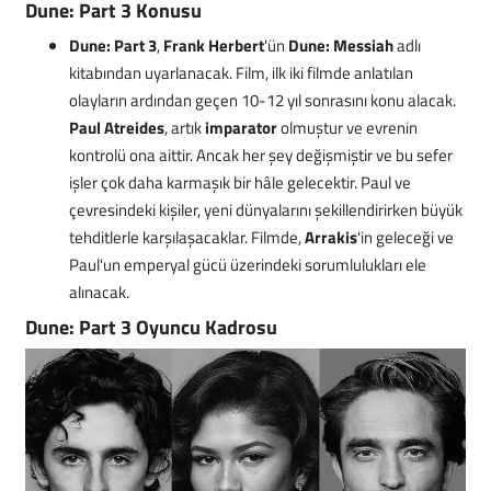
Dune: Part 3 Konusu
Dune: Part 3
,
Frank Herbert
'ün
Dune: Messiah
adlı
kitabından uyarlanacak. Film, ilk iki filmde anlatılan
olayların ardından geçen 10-12 yıl sonrasını konu alacak.
Paul Atreides
, artık
imparator
olmuştur ve evrenin
kontrolü ona aittir. Ancak her şey değişmiştir ve bu sefer
işler çok daha karmaşık bir hâle gelecektir. Paul ve
çevresindeki kişiler, yeni dünyalarını şekillendirirken büyük
tehditlerle karşılaşacaklar. Filmde,
Arrakis
'in geleceği ve
Paul'un emperyal gücü üzerindeki sorumlulukları ele
alınacak.
Dune: Part 3 Oyuncu Kadrosu