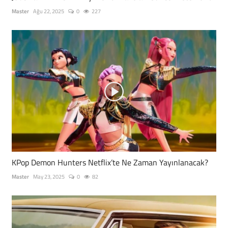
Master
Ağu 22, 2025
0
227
KPop Demon Hunters Netflix’te Ne Zaman Yayınlanacak?
Master
May 23, 2025
0
82