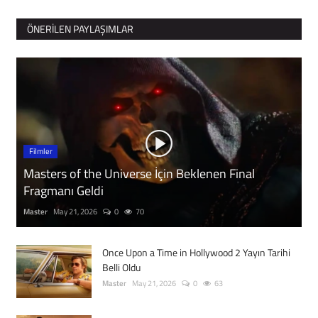
ÖNERILEN PAYLAŞIMLAR
Filmler
Masters of the Universe İçin Beklenen Final
Fragmanı Geldi
Master
May 21, 2026
0
70
Once Upon a Time in Hollywood 2 Yayın Tarihi
Belli Oldu
Master
May 21, 2026
0
63