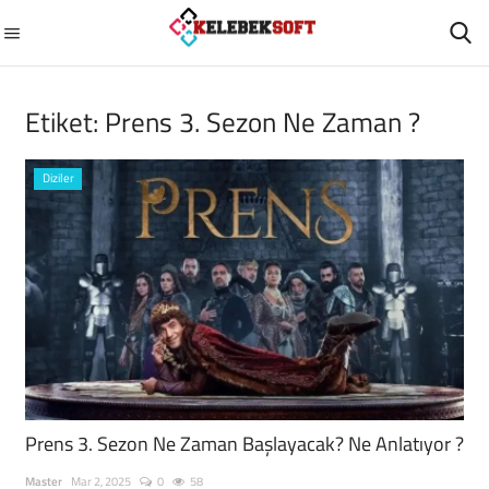
Etiket:
Prens 3. Sezon Ne Zaman ?
GİRİŞ
ÜYEMİZ OL
Diziler
Ana Sayfa
Diziler
GÜNCEL
Otomobil
Filmler
Prens 3. Sezon Ne Zaman Başlayacak? Ne Anlatıyor ?
Sağlık
Master
Mar 2, 2025
0
58