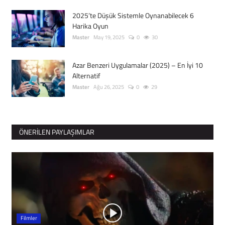
2025’te Düşük Sistemle Oynanabilecek 6
Harika Oyun
Master
May 19, 2025
0
30
Azar Benzeri Uygulamalar (2025) – En İyi 10
Alternatif
Master
Ağu 26, 2025
0
29
ÖNERILEN PAYLAŞIMLAR
Filmler