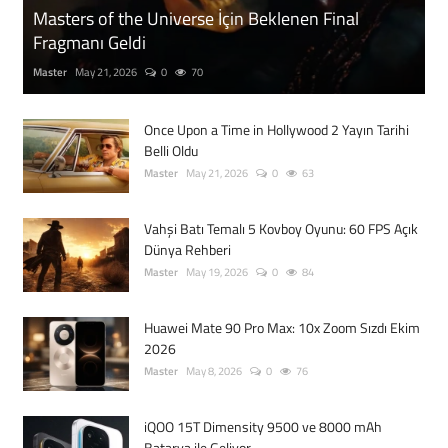
Masters of the Universe İçin Beklenen Final
Fragmanı Geldi
Master
May 21, 2026
0
70
Once Upon a Time in Hollywood 2 Yayın Tarihi
Belli Oldu
Master
May 21, 2026
0
63
Vahşi Batı Temalı 5 Kovboy Oyunu: 60 FPS Açık
Dünya Rehberi
Master
May 19, 2026
0
84
Huawei Mate 90 Pro Max: 10x Zoom Sızdı Ekim
2026
Master
May 8, 2026
0
76
iQOO 15T Dimensity 9500 ve 8000 mAh
Batarya ile Geliyor