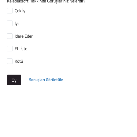
Kelebeksoft Hakkında Görüşleriniz Nelerdir?
Çok İyi
İyi
İdare Eder
Eh İşte
Kötü
Sonuçları Görüntüle
Oy