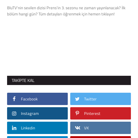
BluTV'nin sevilen dizisi Prens'in 3. sezonu ne zaman yayınlanacak? İlk
Mobil
bölüm hangi gün? Tüm detayları öğrenmek için hemen tıklayın!
Teknoloji
Oyun
TAKIPTE KAL
Facebook
Twitter
Instagram
Pinterest
Linkedin
VK