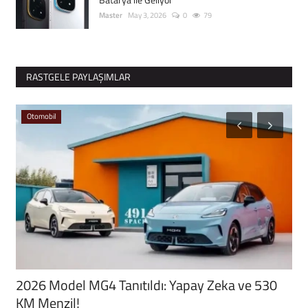
Master
May 3, 2026
0
79
RASTGELE PAYLAŞIMLAR
Otomobil
S
2026 Model MG4 Tanıtıldı: Yapay Zeka ve 530
Ke
KM Menzil!
Yap