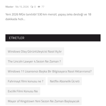
Master
Nis 15, 2026
0
77
Mast
Yeni 2026 MG4 tanıtıldı! 530 km menzil, yapay zeka desteği ve 18
Doğa
dakikada hızlı...
solu
ETIKETLER
Windows Olay Görüntüleyicisi Nasıl Açılır
The Lincoln Lawyer 4.Sezon Ne Zaman ?
Windows 11 Lisansınızı Başka Bir Bilgisayara Nasıl Aktarırsınız?
Fahrinayt filmi konusu ne ?
Netflix Abonelik Ücreti
Evcilik Filmi Konusu Ne
Mayor of Kingstown Yeni Sezon Ne Zaman Başlayacak