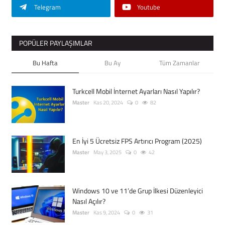
Telegram
Youtube
POPÜLER PAYLAŞIMLAR
Bu Hafta
Bu Ay
Tüm Zamanlar
Turkcell Mobil İnternet Ayarları Nasıl Yapılır?
Master
Kas 20, 2024
0
82
En İyi 5 Ücretsiz FPS Artırıcı Program (2025)
Master
May 3, 2025
0
42
Windows 10 ve 11’de Grup İlkesi Düzenleyici
Nasıl Açılır?
Master
Kas 9, 2024
0
31