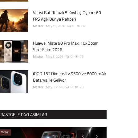
Vahşi Batı Temalı 5 Kovboy Oyunu: 60
FPS Açık Dünya Rehberi
Master
May 19, 2026
0
84
Huawei Mate 90 Pro Max: 10x Zoom
Sızdı Ekim 2026
Master
May 8, 2026
0
76
iQOO 15T Dimensity 9500 ve 8000 mAh
Batarya ile Geliyor
Master
May 3, 2026
0
79
RASTGELE PAYLAŞIMLAR
Mobil
Mobil