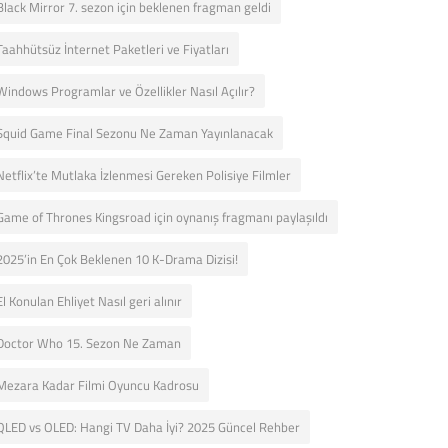
Black Mirror 7. sezon için beklenen fragman geldi
Taahhütsüz İnternet Paketleri ve Fiyatları
Windows Programlar ve Özellikler Nasıl Açılır?
Squid Game Final Sezonu Ne Zaman Yayınlanacak
Netflix’te Mutlaka İzlenmesi Gereken Polisiye Filmler
Game of Thrones Kingsroad için oynanış fragmanı paylaşıldı
2025’in En Çok Beklenen 10 K-Drama Dizisi!
El Konulan Ehliyet Nasıl geri alınır
Doctor Who 15. Sezon Ne Zaman
Mezara Kadar Filmi Oyuncu Kadrosu
QLED vs OLED: Hangi TV Daha İyi? 2025 Güncel Rehber