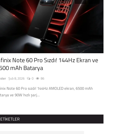
nfinix Note 60 Pro Sızdı! 144Hz Ekran ve
Xiaomi 17 M
500 mAh Batarya
ve 120Hz De
ster
Şub 8, 2026
0
86
Master
Nis 15, 2026
finix Note 60 Pro sızdı! 144Hz AMOLED ekran, 6500 mAh
Xiaomi 17 Max öze
tarya ve 90W hızlı şarj...
kamera ve Snapdra
ETIKETLER