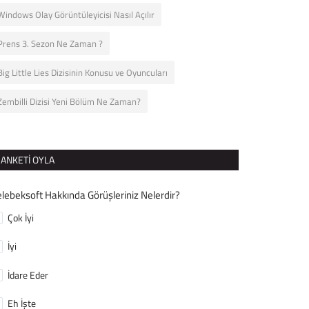
Windows Olay Görüntüleyicisi Nasıl Açılır
Prens 3. Sezon Ne Zaman ?
Big Little Lies Dizisinin Konusu ve Oyuncuları
Zembilli Dizisi Yeni Bölüm Ne Zaman?
ANKETI OYLA
lebeksoft Hakkında Görüşleriniz Nelerdir?
Çok İyi
İyi
İdare Eder
Eh İşte