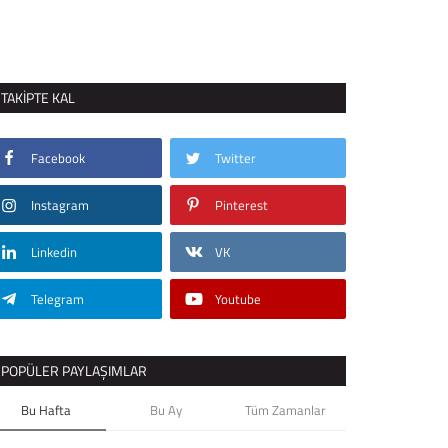
TAKIPTE KAL
Facebook
Twitter
Instagram
Pinterest
Linkedin
VK
Telegram
Youtube
POPÜLER PAYLAŞIMLAR
Bu Hafta
Bu Ay
Tüm Zamanlar