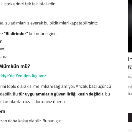
 isteklerinizi tek tek iptal edin.
rsa, şu adımları izleyerek bu bildirimleri kapatabilirsiniz:
ve
"Bildirimler"
bölümüne girin.
n.
ın.
ınız.
 Claire
iOS 26.3 Yayında: iPhone'dan Android'e
I
ek Mümkün mü?
Geçiş Kolaylaşıyor!
6
kiye’de Yeniden Açılıyor
Master
Şub 7, 2026
0
68
Ma
lerini toplu olarak silme imkanı sağlamıyor. Ancak, bazı üçüncü
in destansı
iOS 26.3 yayında! iPhone'dan Android'e veri aktarma, yeni
In
ebilir.
Bu tür uygulamaların güvenilirliği kesin değildir
, bu
konum gizliliği ve 3....
ba
ygulamalardan uzak durmanız önerilir.
tem
en daha kolay olabilir. Bunun için: