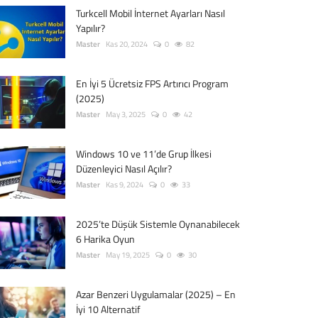
Turkcell Mobil İnternet Ayarları Nasıl
Yapılır?
Master
Kas 20, 2024
0
82
En İyi 5 Ücretsiz FPS Artırıcı Program
(2025)
Master
May 3, 2025
0
42
Windows 10 ve 11’de Grup İlkesi
Düzenleyici Nasıl Açılır?
Master
Kas 9, 2024
0
33
2025’te Düşük Sistemle Oynanabilecek
6 Harika Oyun
Master
May 19, 2025
0
30
Azar Benzeri Uygulamalar (2025) – En
İyi 10 Alternatif