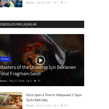
Master
Ağu 26, 2025
0
27
ÖNERILEN PAYLAŞIMLAR
Filmler
Masters of the Universe İçin Beklenen
Final Fragmanı Geldi
Master
May 21, 2026
0
70
Once Upon a Time in Hollywood 2 Yayın
Tarihi Belli Oldu
Master
May 21, 2026
0
63