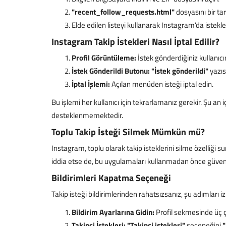
"recent_follow_requests.html"
dosyasını bir tar
Elde edilen listeyi kullanarak Instagram’da istekleri
Instagram Takip İstekleri Nasıl İptal Edilir?
Profil Görüntüleme:
İstek gönderdiğiniz kullanıcını
İstek Gönderildi Butonu:
"İstek gönderildi"
yazıs
İptal İşlemi:
Açılan menüden isteği iptal edin.
Bu işlemi her kullanıcı için tekrarlamanız gerekir. Şu an i
desteklenmemektedir.
Toplu Takip İsteği Silmek Mümkün mü?
Instagram, toplu olarak takip isteklerini silme özelli
iddia etse de, bu uygulamaları kullanmadan önce güvenilir
Bildirimleri Kapatma Seçeneği
Takip isteği bildirimlerinden rahatsızsanız, şu adımları iz
Bildirim Ayarlarına Gidin:
Profil sekmesinde üç 
Takipçi İstekleri:
"Takipçi istekleri"
seçeneğini
"