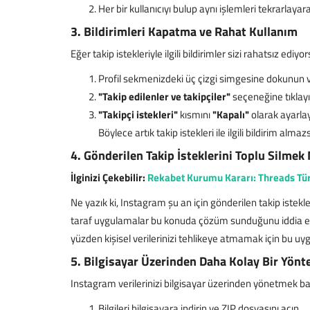
Her bir kullanıcıyı bulup aynı işlemleri tekrarlayarak
3. Bildirimleri Kapatma ve Rahat Kullanım
Eğer takip istekleriyle ilgili bildirimler sizi rahatsız ediyo
Profil sekmenizdeki üç çizgi simgesine dokunun 
"Takip edilenler ve takipçiler"
seçeneğine tıklayı
"Takipçi istekleri"
kısmını
"Kapalı"
olarak ayarlay
Böylece artık takip istekleri ile ilgili bildirim almazs
Outlander Final Sezonu Ne Zaman?
4. Gönderilen Takip İsteklerini Toplu Silm
ve Jamie'ye Veda
İlginizi Çekebilir:
Rekabet Kurumu Kararı: Threads Tür
Master
Eyl 22, 2025
0
1837
Ne yazık ki, Instagram şu an için gönderilen takip istek
Outlander'ın final sezonu geliyor! Claire ve Jamie'n
taraf uygulamalar bu konuda çözüm sunduğunu iddia ed
aşkına veda etme...
yüzden kişisel verilerinizi tehlikeye atmamak için bu u
5. Bilgisayar Üzerinden Daha Kolay Bir Yön
Instagram verilerinizi bilgisayar üzerinden yönetmek baz
Bilgileri bilgisayara indirin ve ZIP dosyasını açın.