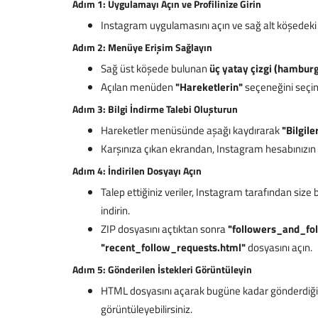
Adım 1: Uygulamayı Açın ve Profilinize Girin
Instagram uygulamasını açın ve sağ alt köşedeki p
Adım 2: Menüye Erişim Sağlayın
Sağ üst köşede bulunan
üç yatay çizgi (hambur
Açılan menüden
"Hareketlerin"
seçeneğini seçin
Adım 3: Bilgi İndirme Talebi Oluşturun
Hareketler menüsünde aşağı kaydırarak
"Bilgile
Karşınıza çıkan ekrandan, Instagram hesabınızın tü
Adım 4: İndirilen Dosyayı Açın
Talep ettiğiniz veriler, Instagram tarafından size 
indirin.
ZIP dosyasını açtıktan sonra
"followers_and_fo
"recent_follow_requests.html"
dosyasını açın.
Adım 5: Gönderilen İstekleri Görüntüleyin
HTML dosyasını açarak bugüne kadar gönderdiğin
görüntüleyebilirsiniz.