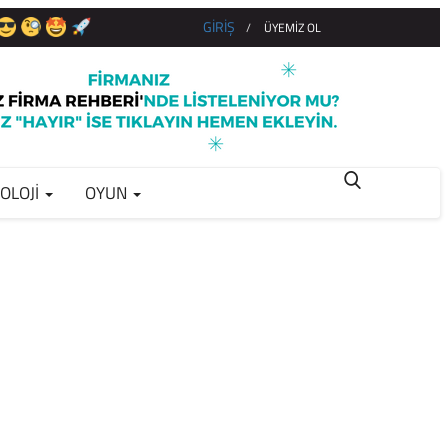
GİRİŞ
/
ÜYEMİZ OL
OLOJI
OYUN