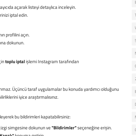
ayıcıda açarak listeyi detaylıca inceleyin.
nizi iptal edin.
n profilini açın.
ına dokunun.
çin
toplu iptal
işlemi Instagram tarafından
ği sunmaz. Üçüncü taraf uygulamalar bu konuda yardımcı olduğunu
liklerini iyice araştırmalısınız.
leyerek bu bildirimleri kapatabilirsiniz:
çizgi simgesine dokunun ve
"Bildirimler"
seçeneğine erişin.
Kapalı"
konuma getirin.