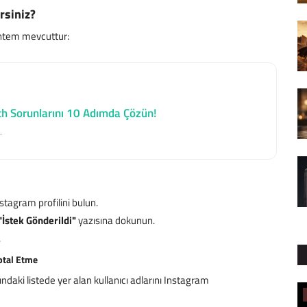
rsiniz?
 yöntem mevcuttur:
h Sorunlarını 10 Adımda Çözün!
.
nstagram profilini bulun.
"İstek Gönderildi"
yazısına dokunun.
.
İptal Etme
daki listede yer alan kullanıcı adlarını Instagram
Mobil