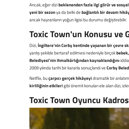
Ancak, eğer dizi
beklenenden fazla ilgi görür ve sosya
yeni bir sezon
ya da belki de
bağlantılı bir devam hikâ
ancak hayranların yoğun ilgisi bu durumu değiştirebilir.
Toxic Town'un Konusu ve G
Dizi,
İngiltere’nin Corby kentinde yaşanan bir çevre sk
yanlış şekilde bertaraf edilmesi nedeniyle birçok
bebek,
Belediyesi'nin ihmalkârlığından kaynaklandığını
iddi
2009 yılında tarihi bir kararla sonuçlandı ve
Corby Beledi
Netflix, bu
çarpıcı gerçek hikâyeyi
dramatik bir anlatım
kirliliğinin etkileri
gibi önemli konuları ele alan dizi, i
Toxic Town Oyuncu Kadrosu
Teknoloji