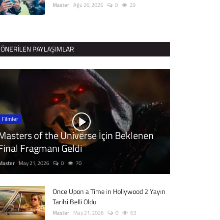
Master
Ağu 26, 2025
0
29
ÖNERILEN PAYLAŞIMLAR
Filmler
Masters of the Universe İçin Beklenen
Final Fragmanı Geldi
Master
May 21, 2026
0
70
Once Upon a Time in Hollywood 2 Yayın
Tarihi Belli Oldu
Master
May 21, 2026
0
63