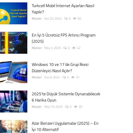
Turkcell Mobil İnternet Ayarları Nasıl
Yapılır?
Master
Kas 20, 2024
0
82
En İyi 5 Ücretsiz FPS Artırıcı Program
(2025)
Master
May 3, 2025
0
42
Windows 10 ve 11’de Grup İlkesi
Düzenleyici Nasıl Açılır?
Master
Kas 9, 2024
0
31
2025’te Düşük Sistemle Oynanabilecek
6 Harika Oyun
Master
May 19, 2025
0
30
Azar Benzeri Uygulamalar (2025) – En
İyi 10 Alternatif