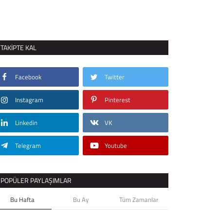
TAKIPTE KAL
Facebook
Twitter
Instagram
Pinterest
Linkedin
VK
Telegram
Youtube
POPÜLER PAYLAŞIMLAR
Bu Hafta
Bu Ay
Tüm Zamanlar