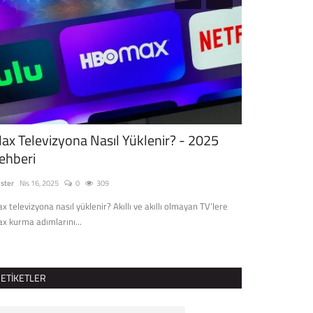
ax Televizyona Nasıl Yüklenir? - 2025
Grip ve Soğuk
ehberi
Çayları
ster
Nis 16, 2025
0
309
Master
Kas 10, 2024
x televizyona nasıl yüklenir? Akıllı ve akıllı olmayan TV’lere
Grip ve soğuk algın
x kurma adımlarını...
yollarla sağlığınızı.
ETIKETLER