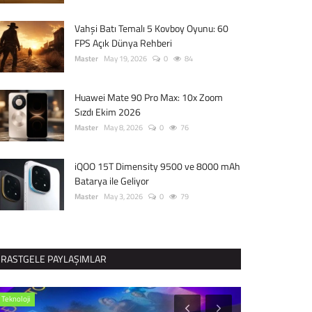
Vahşi Batı Temalı 5 Kovboy Oyunu: 60
FPS Açık Dünya Rehberi
Master
May 19, 2026
0
84
Huawei Mate 90 Pro Max: 10x Zoom
Sızdı Ekim 2026
Master
May 8, 2026
0
76
iQOO 15T Dimensity 9500 ve 8000 mAh
Batarya ile Geliyor
Master
May 3, 2026
0
79
RASTGELE PAYLAŞIMLAR
Teknoloji
Sağlık