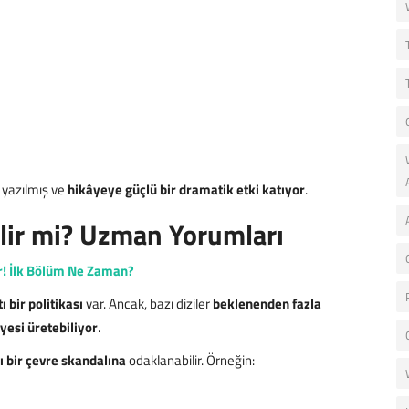
k yazılmış ve
hikâyeye güçlü bir dramatik etki katıyor
.
ilir mi? Uzman Yorumları
or! İlk Bölüm Ne Zaman?
ı bir politikası
var. Ancak, bazı diziler
beklenenden fazla
yesi üretebiliyor
.
ı bir çevre skandalına
odaklanabilir. Örneğin: