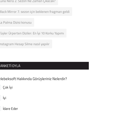
Luna Nera 2. Sezon Ne Zaman Çıkacak?
Black Mirror 7. sezon için beklenen fragman geldi
La Palma Dizisi konusu
Tüyler Ürperten Diziler: En İyi 10 Korku Yapımı
Instagram Hesap Silme nasıl yapılır
ANKETI OYLA
lebeksoft Hakkında Görüşleriniz Nelerdir?
Çok İyi
İyi
İdare Eder