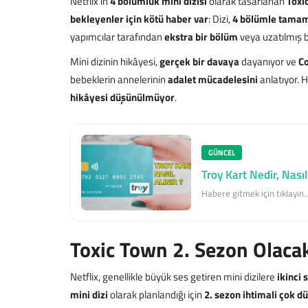
Netflix’in
4 bölümlük mini dizisi
olarak tasarlanan
Toxi
bekleyenler için kötü haber var
: Dizi,
4 bölümle tama
yapımcılar tarafından
ekstra bir bölüm
veya uzatılmış b
Mini dizinin hikâyesi,
gerçek bir davaya
dayanıyor ve
Co
bebeklerin annelerinin
adalet mücadelesini
anlatıyor. 
hikâyesi düşünülmüyor
.
GÜNCEL
Troy Kart Nedir, Nasıl 
Habere gitmek için tıklayın..
Toxic Town 2. Sezon Olaca
Netflix, genellikle büyük ses getiren mini dizilere
ikinci
mini dizi
olarak planlandığı için
2. sezon ihtimali çok d