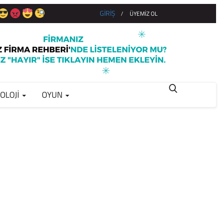
GİRİŞ
/
ÜYEMİZ OL
OLOJI
OYUN