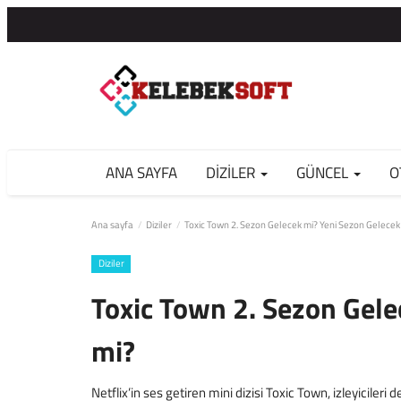
ANA SAYFA
DIZILER
GÜNCEL
O
Ana sayfa
Diziler
Toxic Town 2. Sezon Gelecek mi? Yeni Sezon Gelecek
Diziler
Toxic Town 2. Sezon Gele
mi?
Netflix’in ses getiren mini dizisi Toxic Town, izleyicileri