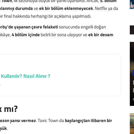
c Town
, ilk sezonuyla büyük bir yankı uyandırdı. Ancak,
5. bölüm
mlanmış durumda
ve
ek bir bölüm eklenmeyecek
. Netflix ya da
ir final hakkında herhangi bir açıklama yapılmadı.
rby'de yaşanan çevre felaketi
sonucunda engelli doğan
Hikâye,
4 bölüm içinde
belirli bir sona ulaşıyor ve
ek bir devam
Kullanılır? Nasıl Alınır ?
.
k mı?
 sezon şansı vermez
. Toxic Town da
başlangıçtan itibaren bir
üşük
.