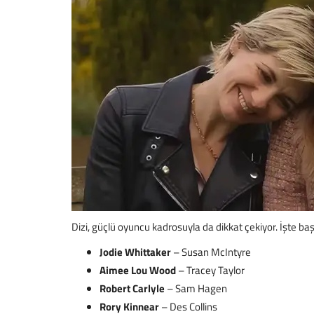
Disney Plus Televizyona Nasıl Yükl
Basit Yöntem
Master
May 11, 2025
0
93
Disney Plus’ı televizyona yüklemenin en basit ve etki
keşfedin! Akıllı...
Dizi, güçlü oyuncu kadrosuyla da dikkat çekiyor. İşte başr
Jodie Whittaker
– Susan McIntyre
Aimee Lou Wood
– Tracey Taylor
Robert Carlyle
– Sam Hagen
Rory Kinnear
– Des Collins