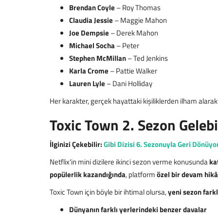
Brendan Coyle
– Roy Thomas
Claudia Jessie
– Maggie Mahon
Joe Dempsie
– Derek Mahon
Michael Socha
– Peter
Stephen McMillan
– Ted Jenkins
Karla Crome
– Pattie Walker
Lauren Lyle
– Dani Holliday
Her karakter, gerçek hayattaki kişiliklerden ilham alara
Toxic Town 2. Sezon Geleb
İlginizi Çekebilir:
Gibi Dizisi 6. Sezonuyla Geri Dönüy
Netflix'in mini dizilere ikinci sezon verme konusunda
kat
popülerlik kazandığında
, platform
özel bir devam hikâ
Toxic Town için böyle bir ihtimal olursa,
yeni sezon farkl
Dünyanın farklı yerlerindeki benzer davalar