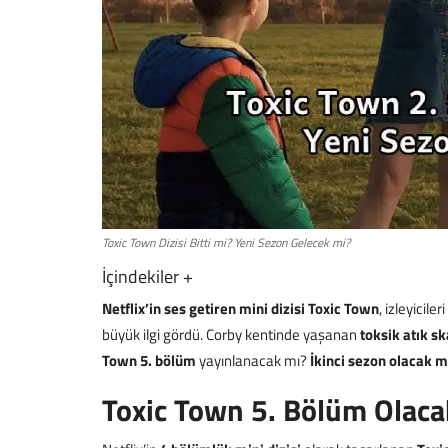
Toxic Town Dizisi Bitti mi? Yeni Sezon Gelecek mi?
İçindekiler
+
Netflix’in ses getiren mini dizisi Toxic Town
, izleyicil
büyük ilgi gördü. Corby kentinde yaşanan
toksik atık sk
Town 5. bölüm
yayınlanacak mı?
İkinci sezon olacak m
Toxic Town 5. Bölüm Olaca