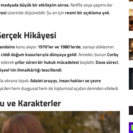
l medyada büyük bir etkileşim alırsa
, Netflix veya yapımcılar
yesi
üzerinde düşünebilir. Şu an için
resmi bir açıklama yok
,
erçek Hikâyesi
andalını
konu alıyor.
1970’ler ve 1980’lerde
, sanayi atıklarının
 ciddi doğum kusurlarıyla dünyaya geldi
. Anneler, bunun
Corby
a ederek
yıllar süren bir hukuk mücadelesi
başlattı.
Dava süreci
,
yesi’nin ihmalkârlığı tescillendi
.
la ekrana taşıdı.
Adalet arayışı, insan hakları ve çevre
zleyicileri hem duygusal hem de toplumsal açıdan derinden etkiledi.
 ve Karakterler
Mobil