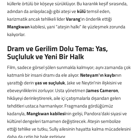
küllerle örtülü bir köşeye sürüklüyor. Bu karanlık keşif sırasında,
adından da anlaşılacağı gibi ateşi ve
külü
temsil eden,
karizmatik ancak tehlikeli lider
Varang
'ın önderlik ettiği
Mangkwan
kabilesi, yani "ateşin halkı" ile yüzleşmek zorunda
kalıyorlar.
Dram ve Gerilim Dolu Tema: Yas,
Suçluluk ve Yeni Bir Halk
Film, sadece görsel şölen sunmakla kalmıyor; aynı zamanda çok
katmanlı bir insani dramı da ele alıyor.
Neteyam'ın kaybı
nın
yarattığı derin
yas ve suçluluk
, Jake ve Neytiri'nin ilişkisini ve
ebeveynliklerini zorluyor. Usta yönetmen
James Cameron
,
hikâyeyi derinleştirerek, aile içi çatışmalarla dışarıdan gelen
tehditleri ustaca harmanlıyor. Fragmanda gördüğümüz
kadarıyla,
Mangkwan kabilesi
nin gelişi, Pandora'daki siyasi ve
kültürel dengeleri tamamen değiştirecek. Ateşin sembolize
ettiği tehlike ve tutku, Sully ailesinin hayatta kalma mücadelesini
daha da çetin bir hale getiriyor.