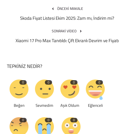
ÖNCEKI MAKALE
Skoda Fiyat Listesi Ekim 2025: Zam mı, İndirim mi?
SONRAKI VIDEO
Xiaomi 17 Pro Max Tanıtıldı: Çift Ekranlı Devrim ve Fiyatı
TEPKINIZ NEDIR?
0
0
0
0
Beğen
Sevmedim
Aşık Oldum
Eğlenceli
0
0
0