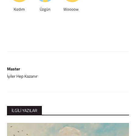
Kızdım
Üzgün
Woooow
Master
İyiler Hep Kazanır
İLGILI YAZILAR