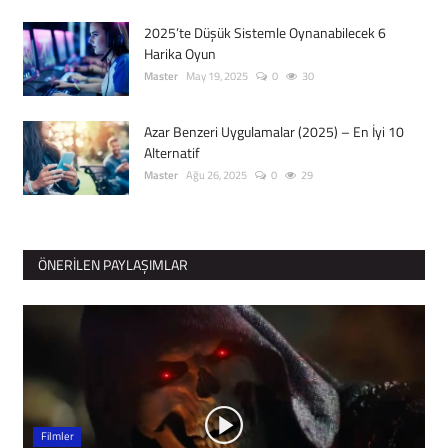
2025’te Düşük Sistemle Oynanabilecek 6
Harika Oyun
Master
May 19, 2025
0
30
Azar Benzeri Uygulamalar (2025) – En İyi 10
Alternatif
Master
Ağu 26, 2025
0
29
ÖNERILEN PAYLAŞIMLAR
Filmler