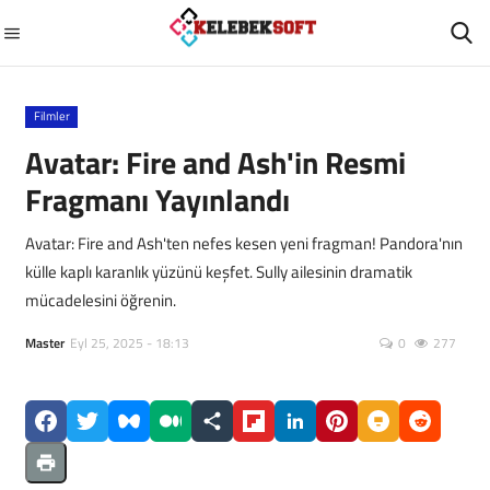
Filmler
GİRİŞ
ÜYEMİZ OL
Avatar: Fire and Ash'in Resmi
Fragmanı Yayınlandı
Ana Sayfa
Avatar: Fire and Ash'ten nefes kesen yeni fragman! Pandora'nın
Diziler
külle kaplı karanlık yüzünü keşfet. Sully ailesinin dramatik
mücadelesini öğrenin.
GÜNCEL
Master
Eyl 25, 2025 - 18:13
0
277
Otomobil
Filmler
Sağlık