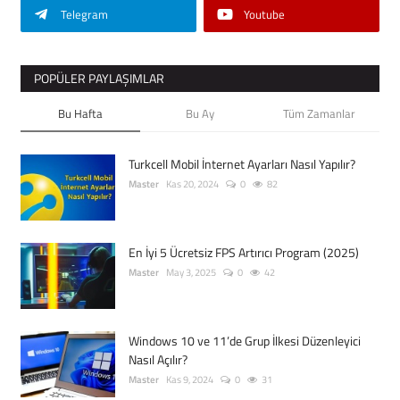
Telegram
Youtube
POPÜLER PAYLAŞIMLAR
Bu Hafta
Bu Ay
Tüm Zamanlar
Turkcell Mobil İnternet Ayarları Nasıl Yapılır?
Master
Kas 20, 2024
0
82
En İyi 5 Ücretsiz FPS Artırıcı Program (2025)
Master
May 3, 2025
0
42
Windows 10 ve 11’de Grup İlkesi Düzenleyici
Nasıl Açılır?
Master
Kas 9, 2024
0
31