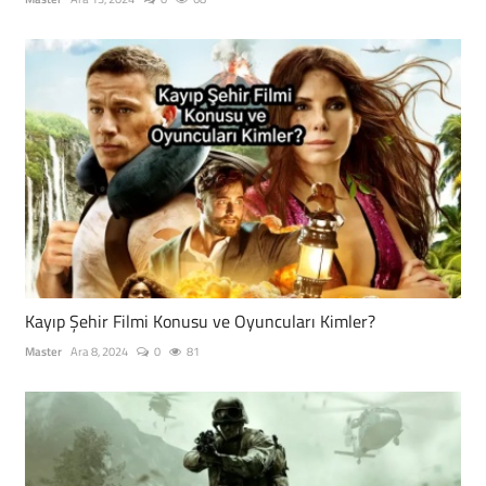
Kayıp Şehir Filmi Konusu ve Oyuncuları Kimler?
Master
Ara 8, 2024
0
81