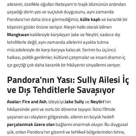
ailesinin, özellikle oğulları Neteyam'ın trajik ölümünün ardından
yaşadığı derin yas ve suçluluk duygusunu, aynı zamanda
Pandora'nın daha önce görmediğimiz,
külle kaplı
ve karanlık bir
köşesini gözler önüne seriyor. Ateşin halkı olarak bilinen
Mangkwan
kabilesiyle karşılaşan Jake ve Neytiri, sadece dış
tehditlerle değil, aynı zamanda ailelerini ayakta tutma
mücadelesiyle de karşı karşıya kalacak. Serinin bu üçüncü
halkası, politik gerilimler, kültürel çatışmalar ve insani dramın iç
içe geçtiği çok daha karanlık bir hikâyenin sinyallerini veriyor.
Pandora'nın Yası: Sully Ailesi İç
ve Dış Tehditlerle Savaşıyor
Avatar: Fire and Ash
, izleyiciyi
Jake Sully
ve
Neytiri
'nin
hikâyesinde yeni ve zorlu bir döneme taşıyor. İkinci filmde
yaşanan acı olayların gölgesinde, ailenin en büyük hedefi
parçalanmak üzere olan
bağlarını onarmak oluyor. Bu duygusal
yük, onları Pandora'nın gizemli ve tehlikeli bölgelerinden birine,