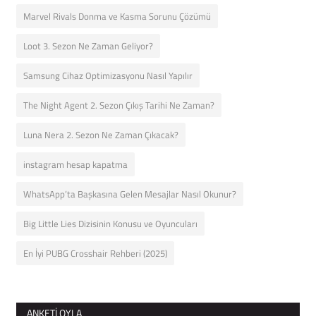
Marvel Rivals Donma ve Kasma Sorunu Çözümü
Loot 3. Sezon Ne Zaman Geliyor?
Samsung Cihaz Optimizasyonu Nasıl Yapılır
The Night Agent 2. Sezon Çıkış Tarihi Ne Zaman?
Luna Nera 2. Sezon Ne Zaman Çıkacak?
instagram hesap kapatma
WhatsApp’ta Başkasına Gelen Mesajlar Nasıl Okunur?
Big Little Lies Dizisinin Konusu ve Oyuncuları
En İyi PUBG Crosshair Rehberi (2025)
ANKETI OYLA