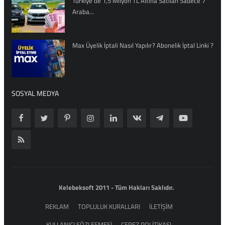
Türkiye'de 1,5 Milyon TL Altına Satılan Sadece 7
Araba...
Max Üyelik İptali Nasıl Yapılır? Abonelik İptal Linki ?
SOSYAL MEDYA
Kelebeksoft 2011 - Tüm Hakları Saklıdır.
REKLAM
TOPLULUK KURALLARI
İLETİŞİM
KULLANICI SÖZLEŞMESİ
ÇEREZ POLİTİKASI