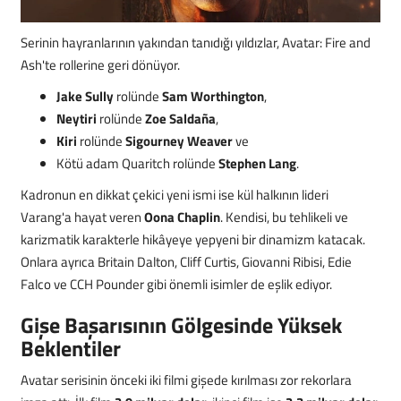
Serinin hayranlarının yakından tanıdığı yıldızlar, Avatar: Fire and
Ash'te rollerine geri dönüyor.
Jake Sully
rolünde
Sam Worthington
,
Neytiri
rolünde
Zoe Saldaña
,
Kiri
rolünde
Sigourney Weaver
ve
Kötü adam Quaritch rolünde
Stephen Lang
.
Kadronun en dikkat çekici yeni ismi ise kül halkının lideri
Varang'a hayat veren
Oona Chaplin
. Kendisi, bu tehlikeli ve
karizmatik karakterle hikâyeye yepyeni bir dinamizm katacak.
Onlara ayrıca Britain Dalton, Cliff Curtis, Giovanni Ribisi, Edie
Falco ve CCH Pounder gibi önemli isimler de eşlik ediyor.
Gişe Başarısının Gölgesinde Yüksek
Beklentiler
Avatar serisinin önceki iki filmi gişede kırılması zor rekorlara