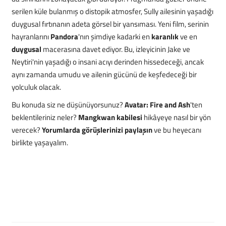
serilen küle bulanmış o distopik atmosfer, Sully ailesinin yaşadığı
duygusal fırtınanın adeta görsel bir yansıması. Yeni film, serinin
hayranlarını
Pandora
'nın şimdiye kadarki en
karanlık
ve en
duygusal
macerasına davet ediyor. Bu, izleyicinin Jake ve
Neytiri'nin yaşadığı o insani acıyı derinden hissedeceği, ancak
aynı zamanda umudu ve ailenin gücünü de keşfedeceği bir
yolculuk olacak.
Bu konuda siz ne düşünüyorsunuz?
Avatar: Fire and Ash
'ten
beklentileriniz neler?
Mangkwan kabilesi
hikâyeye nasıl bir yön
verecek?
Yorumlarda görüşlerinizi paylaşın
ve bu heyecanı
birlikte yaşayalım.