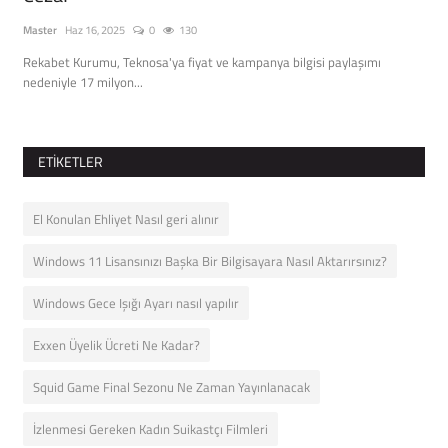
Master
Haz 16, 2025
0
130
Mast
e
Rekabet Kurumu, Teknosa'ya fiyat ve kampanya bilgisi paylaşımı
Yeni
nedeniyle 17 milyon...
kadr
ETIKETLER
El Konulan Ehliyet Nasıl geri alınır
Windows 11 Lisansınızı Başka Bir Bilgisayara Nasıl Aktarırsınız?
Windows Gece Işığı Ayarı nasıl yapılır
Exxen Üyelik Ücreti Ne Kadar?
Squid Game Final Sezonu Ne Zaman Yayınlanacak
İzlenmesi Gereken Kadın Suikastçı Filmleri