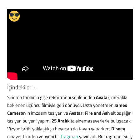
Mobil
Teknoloji
Oyun
İçindekiler
+
Sinema tarihinin gişe rekortmeni serilerinden
Avatar
, merakla
beklenen üçüncü filmiyle geri dönüyor. Usta yönetmen
James
Cameron
'ın imzasını taşıyan ve
Avatar: Fire and Ash
alt başlığını
taşıyan bu yeni yapım,
25 Aralık
'ta sinemaseverlerle buluşacak.
Vizyon tarihi yaklaştıkça heyecan da tavan yaparken,
Disney
nihayet filmden yepyeni bir
fragman
yayınladı. Bu fragman, Sully