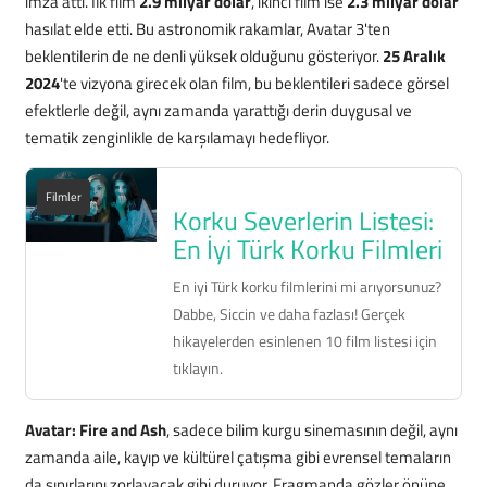
imza attı. İlk film
2.9 milyar dolar
, ikinci film ise
2.3 milyar dolar
hasılat elde etti. Bu astronomik rakamlar, Avatar 3'ten
beklentilerin de ne denli yüksek olduğunu gösteriyor.
25 Aralık
2024
'te vizyona girecek olan film, bu beklentileri sadece görsel
efektlerle değil, aynı zamanda yarattığı derin duygusal ve
tematik zenginlikle de karşılamayı hedefliyor.
Filmler
Korku Severlerin Listesi:
En İyi Türk Korku Filmleri
En iyi Türk korku filmlerini mi arıyorsunuz?
Dabbe, Siccin ve daha fazlası! Gerçek
hikayelerden esinlenen 10 film listesi için
tıklayın.
Avatar: Fire and Ash
, sadece bilim kurgu sinemasının değil, aynı
zamanda aile, kayıp ve kültürel çatışma gibi evrensel temaların
da sınırlarını zorlayacak gibi duruyor. Fragmanda gözler önüne