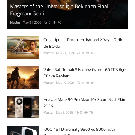
Masters of the Universe İçin Beklenen Final
Fragmanı Geldi
Master
May 21, 2026
0
70
Once Upon a Time in Hollywood 2 Yayın Tarihi
Belli Oldu
Master
May 21, 2026
0
63
Vahşi Batı Temalı 5 Kovboy Oyunu: 60 FPS Açık
Dünya Rehberi
Master
May 19, 2026
0
84
Huawei Mate 90 Pro Max: 10x Zoom Sızdı Ekim
2026
Master
May 8, 2026
0
76
iQOO 15T Dimensity 9500 ve 8000 mAh