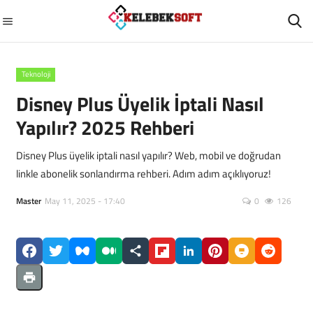
Teknoloji
GİRİŞ
ÜYEMİZ OL
Disney Plus Üyelik İptali Nasıl
Yapılır? 2025 Rehberi
Ana Sayfa
Disney Plus üyelik iptali nasıl yapılır? Web, mobil ve doğrudan
Diziler
linkle abonelik sonlandırma rehberi. Adım adım açıklıyoruz!
GÜNCEL
Master
May 11, 2025 - 17:40
0
126
Otomobil
Filmler
Sağlık