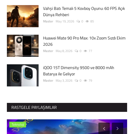
Vahşi Batı Temalı 5 Kovboy Oyunu: 60 FPS Açık
Dünya Rehberi
Master
May 19, 2026
0
85
Huawei Mate 90 Pro Max: 10x Zoom Sızdı Ekim
2026
Master
May 8, 2026
0
77
iQOO 15T Dimensity 9500 ve 8000 mAh
Batarya ile Geliyor
Master
May 3, 2026
0
79
RASTGELE PAYLAŞIMLAR
Teknoloji
F