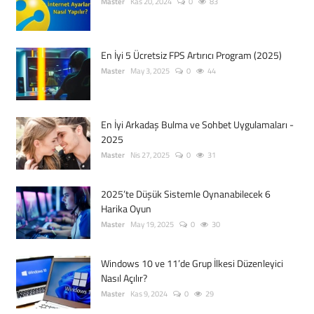
Master
Kas 20, 2024
0
83
En İyi 5 Ücretsiz FPS Artırıcı Program (2025)
Master
May 3, 2025
0
44
En İyi Arkadaş Bulma ve Sohbet Uygulamaları -
2025
Master
Nis 27, 2025
0
31
2025’te Düşük Sistemle Oynanabilecek 6
Harika Oyun
Master
May 19, 2025
0
30
Windows 10 ve 11’de Grup İlkesi Düzenleyici
Nasıl Açılır?
Master
Kas 9, 2024
0
29