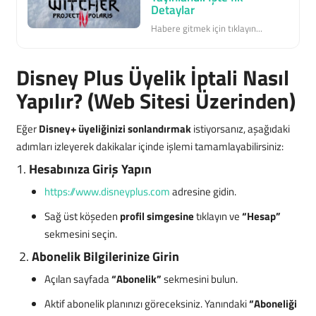
Detaylar
Habere gitmek için tıklayın...
Disney Plus Üyelik İptali Nasıl
Yapılır? (Web Sitesi Üzerinden)
Eğer
Disney+ üyeliğinizi sonlandırmak
istiyorsanız, aşağıdaki
adımları izleyerek dakikalar içinde işlemi tamamlayabilirsiniz:
1.
Hesabınıza Giriş Yapın
https://www.disneyplus.com
adresine gidin.
Sağ üst köşeden
profil simgesine
tıklayın ve
“Hesap”
sekmesini seçin.
2.
Abonelik Bilgilerinize Girin
Açılan sayfada
“Abonelik”
sekmesini bulun.
Aktif abonelik planınızı göreceksiniz. Yanındaki
“Aboneliği