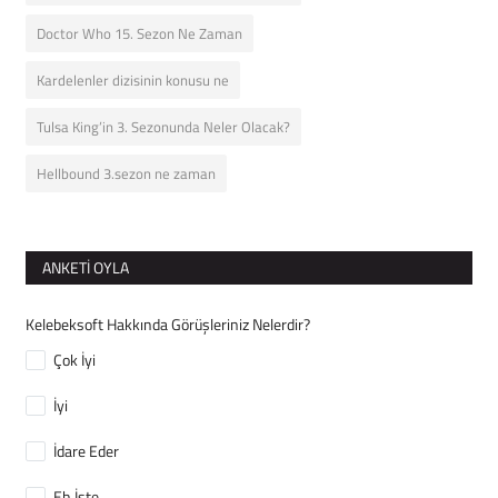
Doctor Who 15. Sezon Ne Zaman
Kardelenler dizisinin konusu ne
Tulsa King’in 3. Sezonunda Neler Olacak?
Hellbound 3.sezon ne zaman
ANKETI OYLA
Kelebeksoft Hakkında Görüşleriniz Nelerdir?
Çok İyi
İyi
İdare Eder
Eh İşte