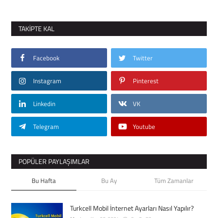
TAKIPTE KAL
Facebook
Twitter
Instagram
Pinterest
Linkedin
VK
Telegram
Youtube
POPÜLER PAYLAŞIMLAR
Bu Hafta
Bu Ay
Tüm Zamanlar
Turkcell Mobil İnternet Ayarları Nasıl Yapılır?