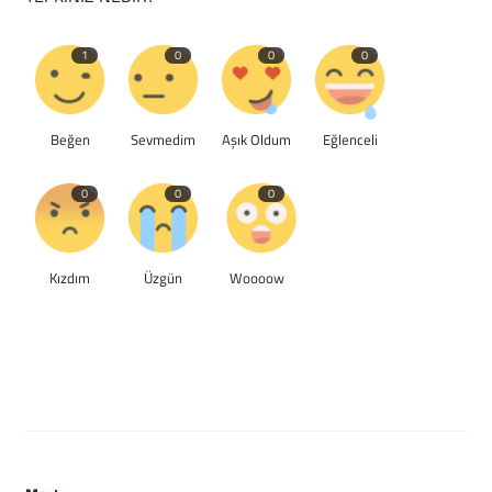
1
0
0
0
Beğen
Sevmedim
Aşık Oldum
Eğlenceli
0
0
0
Kızdım
Üzgün
Woooow