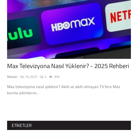
Max Televizyona Nasıl Yüklenir? - 2025 Rehberi
Pa
Seç
Master
Nis 16, 2025
0
309
Mast
Max televizyona nasıl yüklenir? Akıllı ve akıllı olmayan TV’lere Max
kurma adımlarını...
Pari
başı
ETIKETLER