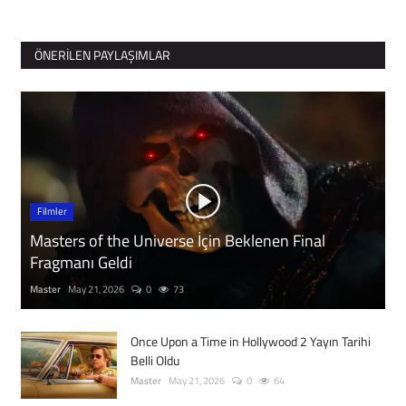
ÖNERILEN PAYLAŞIMLAR
Filmler
Masters of the Universe İçin Beklenen Final
Fragmanı Geldi
Master
May 21, 2026
0
73
Once Upon a Time in Hollywood 2 Yayın Tarihi
Belli Oldu
Master
May 21, 2026
0
64