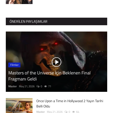
ÖNERILEN PAYLAŞIMLAR
Filmler
Masters of the Universe İçin Beklenen Final
Fragmanı Geldi
Master
May 21, 2026
0
71
Once Upon a Time in Hollywood 2 Yayın Tarihi
Belli Oldu
Master
May 21, 2026
0
64