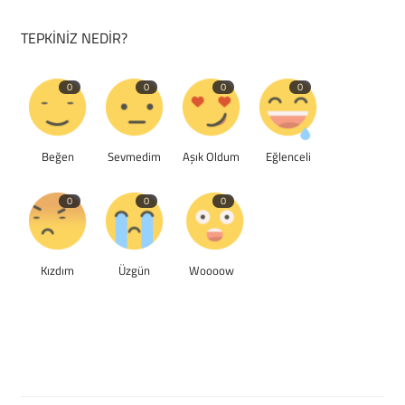
TEPKINIZ NEDIR?
0
0
0
0
Beğen
Sevmedim
Aşık Oldum
Eğlenceli
0
0
0
Kızdım
Üzgün
Woooow