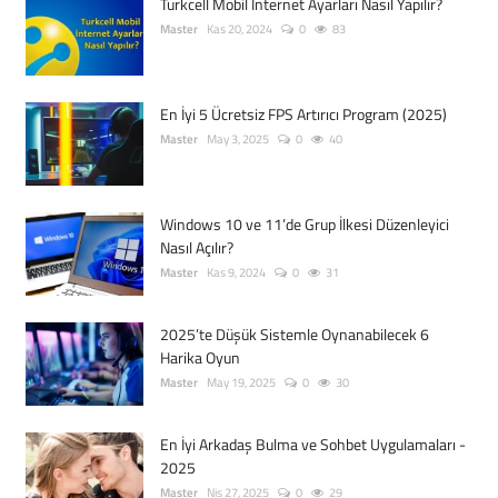
Turkcell Mobil İnternet Ayarları Nasıl Yapılır?
Master
Kas 20, 2024
0
83
En İyi 5 Ücretsiz FPS Artırıcı Program (2025)
Master
May 3, 2025
0
40
Windows 10 ve 11’de Grup İlkesi Düzenleyici
Nasıl Açılır?
Master
Kas 9, 2024
0
31
2025’te Düşük Sistemle Oynanabilecek 6
Harika Oyun
Master
May 19, 2025
0
30
En İyi Arkadaş Bulma ve Sohbet Uygulamaları -
2025
Master
Nis 27, 2025
0
29