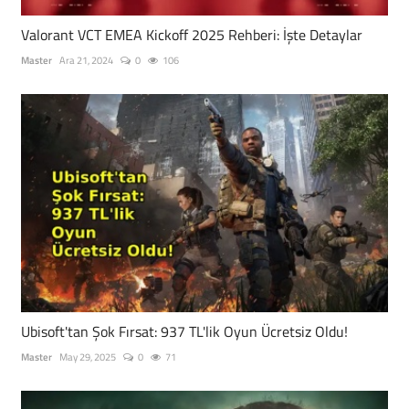
Valorant VCT EMEA Kickoff 2025 Rehberi: İşte Detaylar
Master
Ara 21, 2024
0
106
Ubisoft'tan Şok Fırsat: 937 TL'lik Oyun Ücretsiz Oldu!
Master
May 29, 2025
0
71