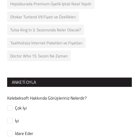
Hepsiburada Premium Üyelik İptali Nasıl Yapılır
Otokar Tunland V9 Fiyatı ve Özellikleri
Tulsa King’in 3. Sezonunda Neler Olacak?
Taahhütsüz İnternet Paketleri ve Fiyatları
Doctor Who 15. Sezon Ne Zaman
ANKETI OYLA
Kelebeksoft Hakkında Görüşleriniz Nelerdir?
Çok İyi
İyi
İdare Eder