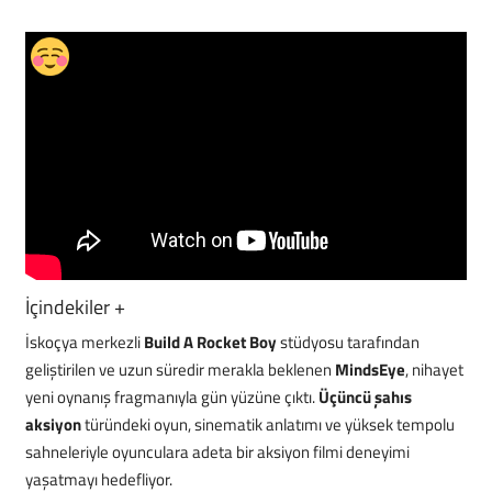
Mobil
Teknoloji
Oyun
İçindekiler
+
İskoçya merkezli
Build A Rocket Boy
stüdyosu tarafından
geliştirilen ve uzun süredir merakla beklenen
MindsEye
, nihayet
yeni oynanış fragmanıyla gün yüzüne çıktı.
Üçüncü şahıs
aksiyon
türündeki oyun, sinematik anlatımı ve yüksek tempolu
sahneleriyle oyunculara adeta bir aksiyon filmi deneyimi
yaşatmayı hedefliyor.