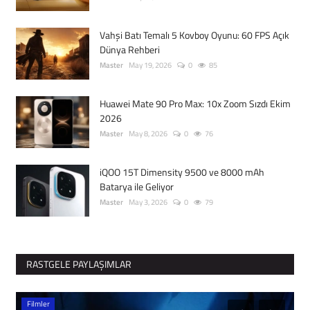
Vahşi Batı Temalı 5 Kovboy Oyunu: 60 FPS Açık
Dünya Rehberi
Master
May 19, 2026
0
85
Huawei Mate 90 Pro Max: 10x Zoom Sızdı Ekim
2026
Master
May 8, 2026
0
76
iQOO 15T Dimensity 9500 ve 8000 mAh
Batarya ile Geliyor
Master
May 3, 2026
0
79
RASTGELE PAYLAŞIMLAR
Filmler
G