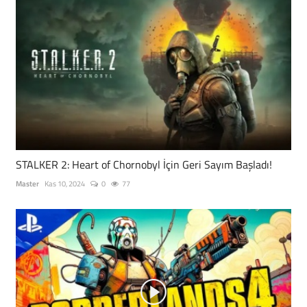
STALKER 2: Heart of Chornobyl İçin Geri Sayım Başladı!
Master
Kas 10, 2024
0
77