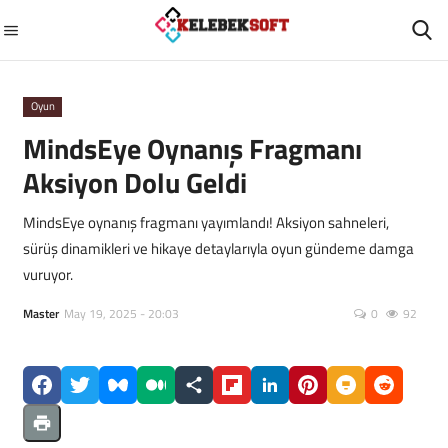
Oyun
GİRİŞ
ÜYEMİZ OL
MindsEye Oynanış Fragmanı
Aksiyon Dolu Geldi
Ana Sayfa
MindsEye oynanış fragmanı yayımlandı! Aksiyon sahneleri,
Diziler
sürüş dinamikleri ve hikaye detaylarıyla oyun gündeme damga
vuruyor.
GÜNCEL
Master
May 19, 2025 - 20:03
0
92
Otomobil
Filmler
Sağlık