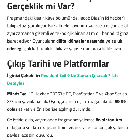
Gerçeklik mi Var?
Fragmandaki kısa hikâye bölümünde, Jacob Diaz’ın iki hacker’ı
takip ettiği görülüyor. Bu sahneler, oyunun sadece aksiyon değil,
aynı zamanda gizemli ve teknolojik bir anlatım dili barındırdığına
işaret ediyor. Oyuncuların
dijital dünyalar arasında yolculuk
edeceği
, çok katmanlı bir hikâye yapısı sunulması bekleniyor.
Çıkış Tarihi ve Platformlar
İlginizi Çekebilir:
Resident Evil 9 Ne Zaman Çıkacak ? İşte
Detaylar
MindsEye
, 10 Haziran 2025’te PC, PlayStation 5 ve Xbox Series
X/S için yayınlanacak. Oyun, şu anda dijital mağazalarda
59,99
dolar
etiketiyle ön siparişe açılmış durumda.
Geliştirici ekip, yayımlanan fragmanın yalnızca
ön bir tanıtım
olduğunu ve daha kapsamlı bir oynanış videosunun çok yakında
paylaşılacağını duyurdu.