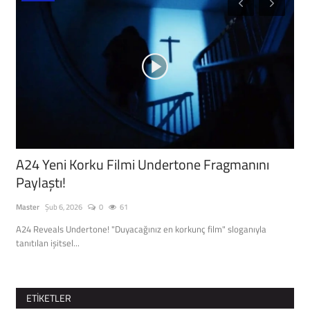
l
A24 Yeni Korku Filmi Undertone Fragmanını
Go
Paylaştı!
Re
Master
Şub 6, 2026
0
61
Mast
A24 Reveals Undertone! "Duyacağınız en korkunç film" sloganıyla
Goog
tanıtılan işitsel...
Tabl
ETIKETLER