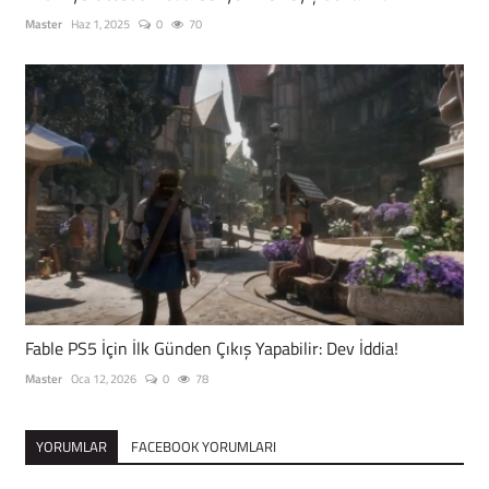
Master
Haz 1, 2025
0
70
Fable PS5 İçin İlk Günden Çıkış Yapabilir: Dev İddia!
Master
Oca 12, 2026
0
78
YORUMLAR
FACEBOOK YORUMLARI